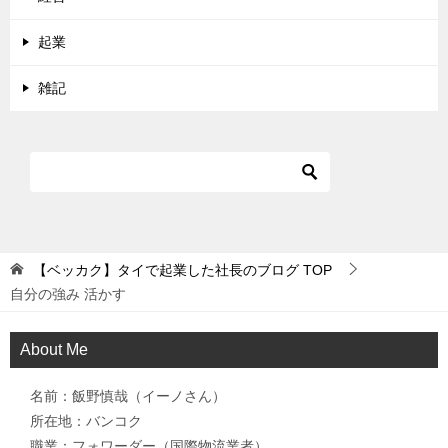
起業
雑記
【ベッカク】タイで起業した社長のブログ
TOP
自分の強み 活かす
About Me
名前：飯野慎哉（イーノさん）
所在地：バンコク
職業：フォワーダー（国際物流業者）