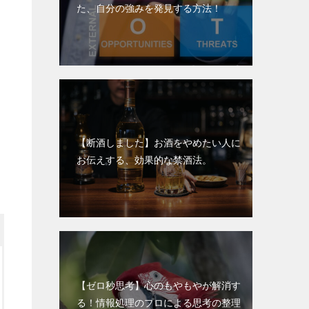
た、自分の強みを発見する方法！
【断酒しました】お酒をやめたい人に
お伝えする、効果的な禁酒法。
【ゼロ秒思考】心のもやもやが解消す
る！情報処理のプロによる思考の整理