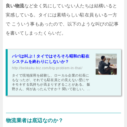
良い物流
など全く気にしていない人たちは結構いると
実感している。タイには素晴らしい駐在員もいる一方
で こういう事もあったので、以下のような叫びの記事
を書いてしまったくらいだ。
パパは叫ぶ！タイではそろそろ昭和の駐在
システムを終わりにしないか？
http://bekkaku-biz.com/big-problem-in-thai/
タイで現地採用を経験し、ローカル企業の社長に
もなったが、それでも駐在員との見えない壁にヤ
キモキする気持ちが高まりすぎることがある。 飯
野さん、何があったんですか？ 聞いて欲しい。書
くかどうか迷ったが、これは僕の危機感と嫉妬に
まみれたお話であり、そして無力にも自分の正義
を振りかざす酔狂な物語である。そして18,000文
字くらいある。 今晩 酒を飲みながら酒のアテくら
いに読んで欲しい。
物流業者は底辺なのか？