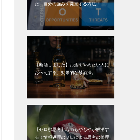
た、自分の強みを発見する方法！
【断酒しました】お酒をやめたい人に
お伝えする、効果的な禁酒法。
【ゼロ秒思考】心のもやもやが解消す
る！情報処理のプロによる思考の整理